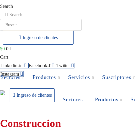
Ir
Search
al
Search
contenido
Ingreso de clientes
$
0
0
Cart
Linkedin-in
Facebook-f
Twitter
Instagram
Sectores
Productos
Servicios
Suscriptores
Ingreso de clientes
Sectores
Productos
S
Construccion