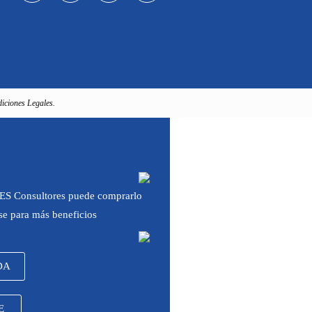
iciones Legales.
 IES Consultores puede comprarlo
rse para más beneficios
DA
E