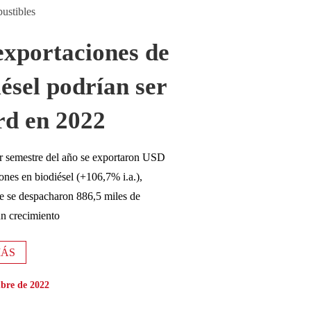
ustibles
exportaciones de
iésel podrían ser
rd en 2022
r semestre del año se exportaron USD
ones en biodiésel (+106,7% i.a.),
e se despacharon 886,5 miles de
un crecimiento
MÁS
mbre de 2022