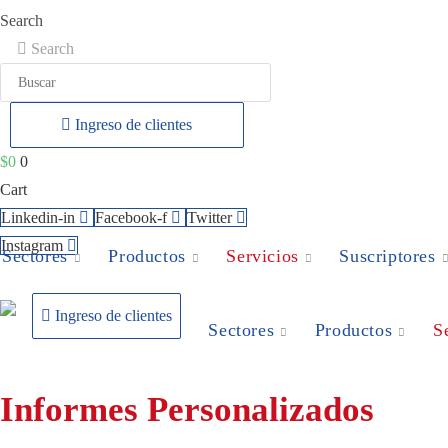
Ir
Search
al
Search
contenido
Ingreso de clientes
$
0
0
Cart
Linkedin-in
Facebook-f
Twitter
Instagram
Sectores
Productos
Servicios
Suscriptores
Ingreso de clientes
Sectores
Productos
S
Informes Personalizados