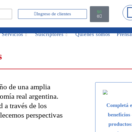
$
0
Ingreso de clientes
0
Servicios
Suscriptores
Quiénes somos
Prensa
s
ño de una amplia
mía real argentina.
 a través de los
Completá e
blecemos perspectivas
beneficios
productos