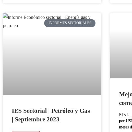
INFORMES SECTORIALES
Mejo
come
IES Sectorial | Petróleo y Gas
El sald
| Septiembre 2023
por USD
meses d