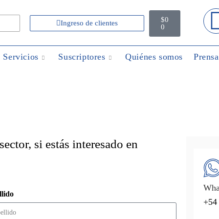
$
0
Ingreso de clientes
0
Servicios
Suscriptores
Quiénes somos
Prensa
ector, si estás interesado en
Wha
lido
+54 