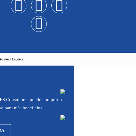
iciones Legales.
 IES Consultores puede comprarlo
rse para más beneficios
DA