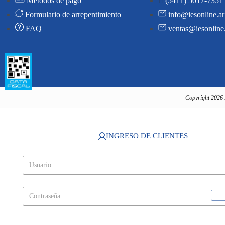
Métodos de pago
(5411) 5017-7351
Formulario de arrepentimiento
info@iesonline.ar
FAQ
ventas@iesonline
Copyright 2026 
INGRESO DE CLIENTES