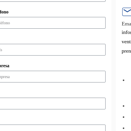
éfono
Emai
info
vent
pren
resa