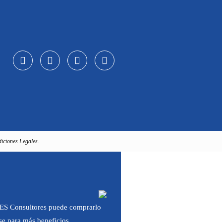
iciones Legales.
 IES Consultores puede comprarlo
rse para más beneficios