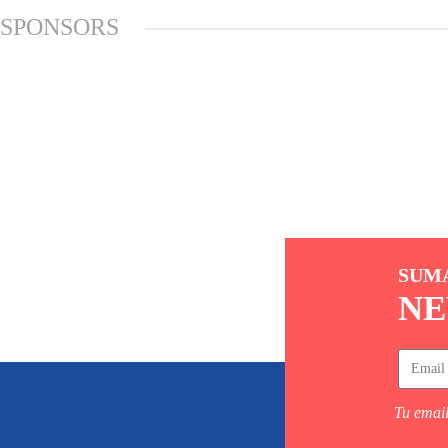
SPONSORS
SUM
NE
Tu email