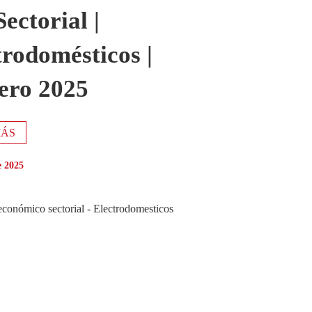
ectorial |
trodomésticos |
ero 2025
MÁS
e 2025