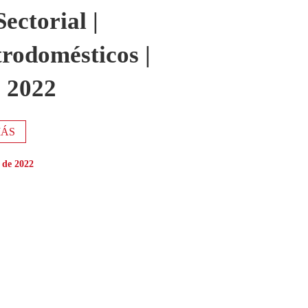
ectorial |
trodomésticos |
o 2022
MÁS
 de 2022