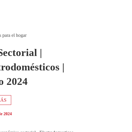
s para el hogar
ectorial |
trodomésticos |
o 2024
MÁS
de 2024