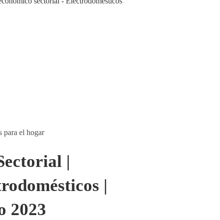
s para el hogar
ectorial |
trodomésticos |
o 2023