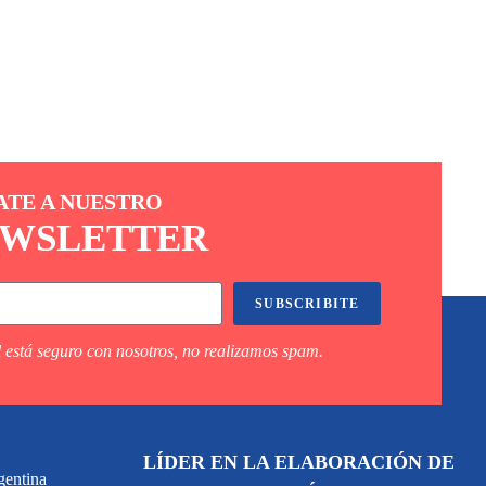
ATE A NUESTRO
WSLETTER
SUBSCRIBITE
 está seguro con nosotros, no realizamos spam.
LÍDER EN LA ELABORACIÓN DE
gentina