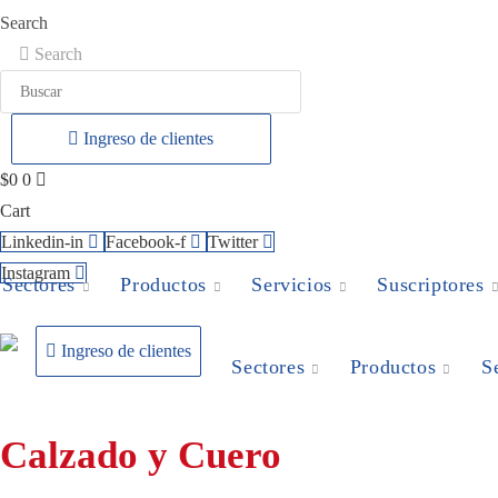
Ir
Search
al
Search
contenido
Ingreso de clientes
$
0
0
Cart
Linkedin-in
Facebook-f
Twitter
Instagram
Sectores
Productos
Servicios
Suscriptores
Ingreso de clientes
Sectores
Productos
S
Calzado y Cuero