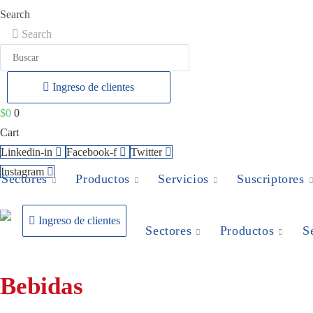
Ir
Search
al
Search
contenido
Ingreso de clientes
$
0
0
Cart
Linkedin-in
Facebook-f
Twitter
Instagram
Sectores
Productos
Servicios
Suscriptores
Ingreso de clientes
Sectores
Productos
S
Bebidas