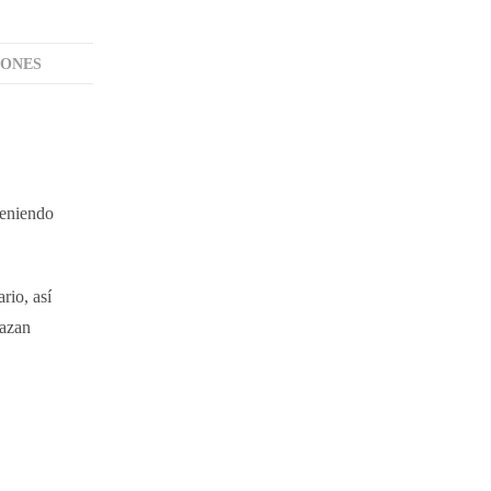
IONES
teniendo
rio, así
razan