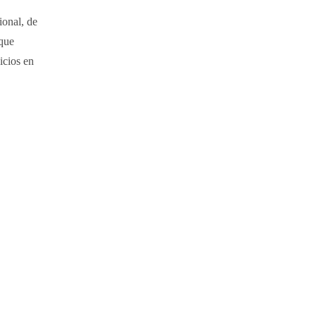
ional, de
 que
icios en