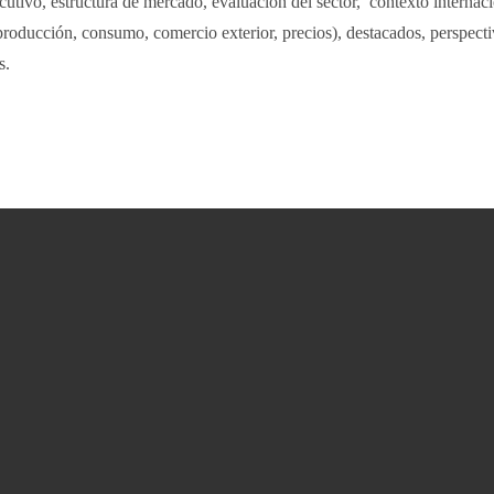
utivo, estructura de mercado, evaluación del sector, contexto internaci
roducción, consumo, comercio exterior, precios), destacados, perspecti
s.