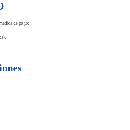
O
 medios de pago:
s).
iones