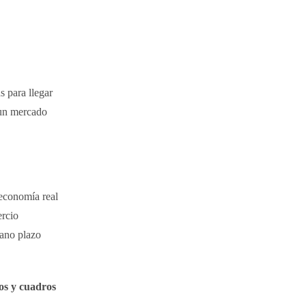
s para llegar
e un mercado
economía real
ercio
iano plazo
os y cuadros