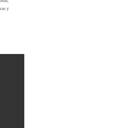
onal,
vas y