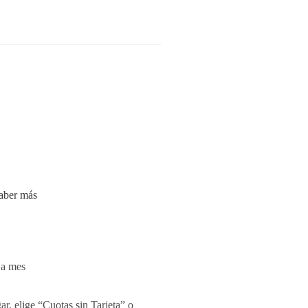
aber más
 a mes
r, elige “Cuotas sin Tarjeta” o