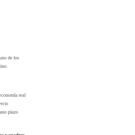
 uno de los
ino.
economía real
ercio
iano plazo
os y cuadros