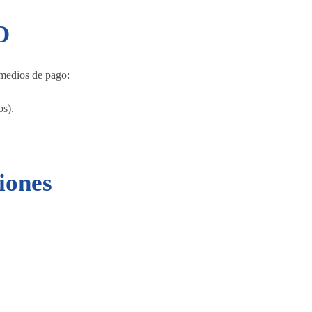
O
 medios de pago:
s).
iones