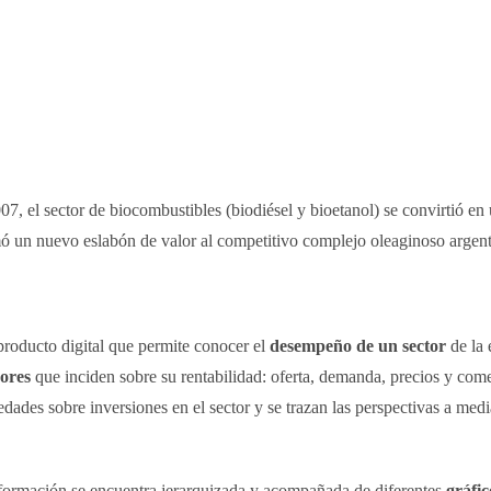
007, el sector de biocombustibles (biodiésel y bioetanol) se convirtió en
ó un nuevo eslabón de valor al competitivo complejo oleaginoso argent
roducto digital que permite conocer el
desempeño de un sector
de la 
dores
que inciden sobre su rentabilidad: oferta, demanda, precios y com
edades sobre inversiones en el sector y se trazan las perspectivas a med
formación se encuentra jerarquizada y acompañada de diferentes
gráfic