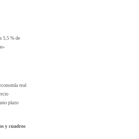
 a 5,5 % de
no-
economía real
ercio
iano plazo
os y cuadros