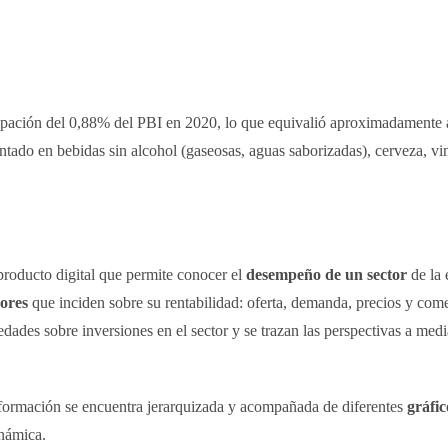
icipación del 0,88% del PBI en 2020, lo que equivalió aproximadamente
entado en bebidas sin alcohol (gaseosas, aguas saborizadas), cerveza, vi
roducto digital que permite conocer el
desempeño de un sector
de la 
dores
que inciden sobre su rentabilidad: oferta, demanda, precios y com
edades sobre inversiones en el sector y se trazan las perspectivas a med
formación se encuentra jerarquizada y acompañada de diferentes
gráfic
inámica.