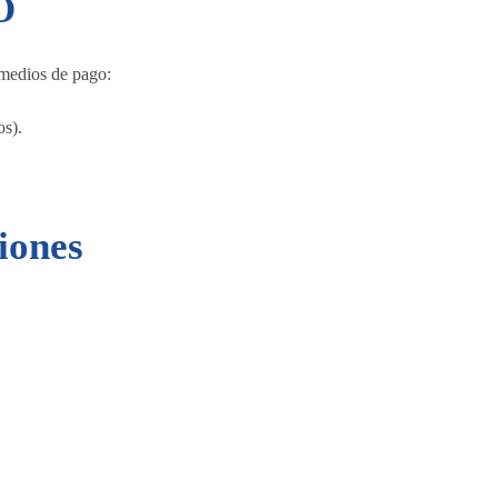
O
 medios de pago:
s).
iones