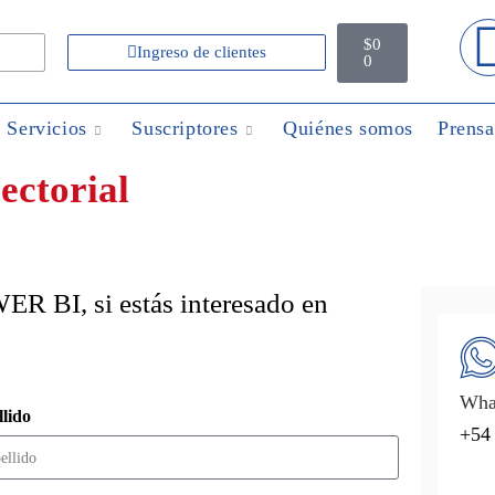
$
0
Ingreso de clientes
0
Servicios
Suscriptores
Quiénes somos
Prensa
ctorial
ER BI, si estás interesado en
Wha
lido
+54 