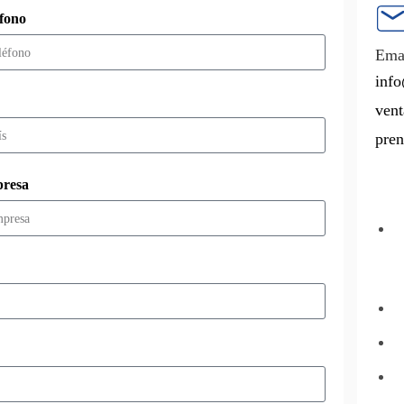
éfono
Emai
info
vent
pren
resa