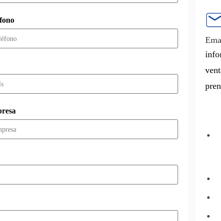
éfono
Emai
info
vent
pren
resa