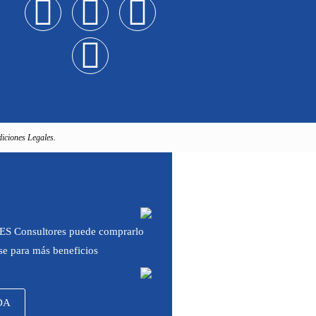
iciones Legales.
 IES Consultores puede comprarlo
rse para más beneficios
DA