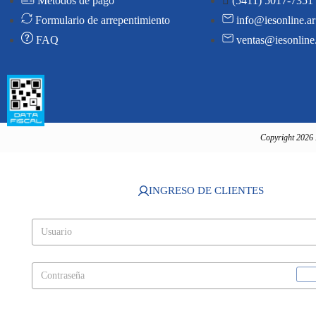
Métodos de pago
(5411) 5017-7351
Formulario de arrepentimiento
info@iesonline.ar
FAQ
ventas@iesonline
Copyright 2026 
INGRESO DE CLIENTES