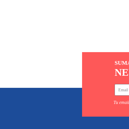
SUM
NE
Tu email