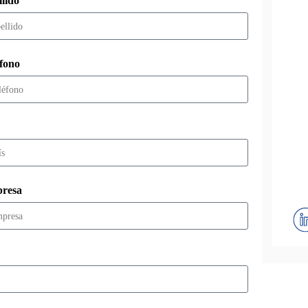
lido
éfono
resa