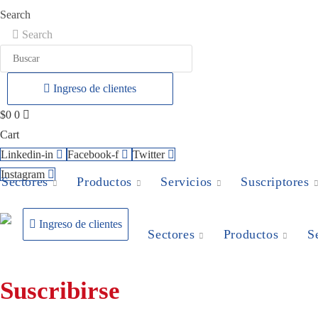
Ir
Search
al
Search
contenido
Ingreso de clientes
$
0
0
Cart
Linkedin-in
Facebook-f
Twitter
Instagram
Sectores
Productos
Servicios
Suscriptores
Ingreso de clientes
Sectores
Productos
S
Suscribirse