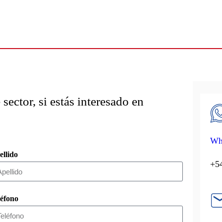
sector, si estás interesado en
Wh
ellido
+54
léfono