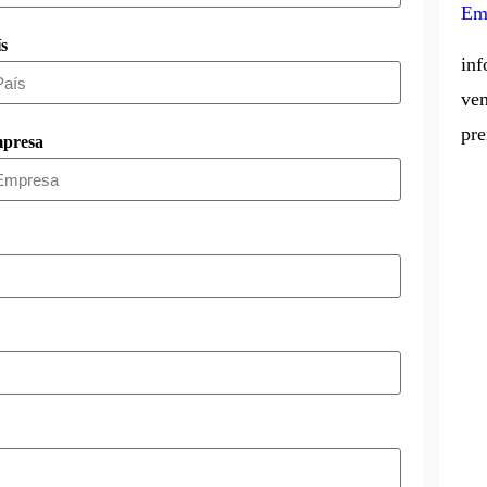
Ema
ís
inf
ven
pre
presa