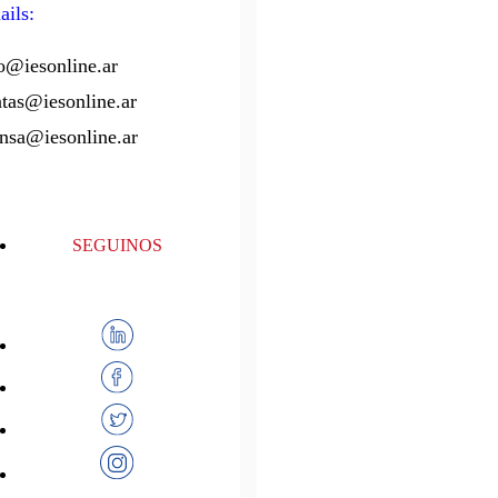
ils:
o@iesonline.ar
tas@iesonline.ar
nsa@iesonline.ar
SEGUINOS